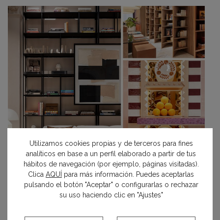
Utilizamos cookies propias y de terceros para fines
analíticos en base a un perfil elaborado a partir de tus
hábitos de navegación (por ejemplo, páginas visitadas).
Clica
AQUÍ
para más información. Puedes aceptarlas
pulsando el botón "Aceptar" o configurarlas o rechazar
su uso haciendo clic en "Ajustes"
LIBRERÍAS Y ESTANTERÍAS QUE SE DISEÑARON