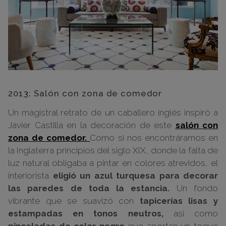
2013: Salón con zona de comedor
Un magistral retrato de un caballero inglés inspiró a
Javier Castilla en la decoración de este
salón con
zona de comedor.
Como si nos encontráramos en
la Inglaterra principios del siglo XIX, donde la falta de
luz natural obligaba a pintar en colores atrevidos, el
interiorista
eligió un azul turquesa para decorar
las paredes de toda la estancia.
Un fondo
vibrante que se suavizó con
tapicerías lisas y
estampadas en tonos neutros,
así como