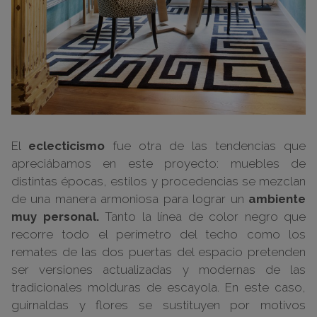
El
eclecticismo
fue otra de las tendencias que
apreciábamos en este proyecto: muebles de
distintas épocas, estilos y procedencias se mezclan
de una manera armoniosa para lograr un
ambiente
muy personal.
Tanto la línea de color negro que
recorre todo el perímetro del techo como los
remates de las dos puertas del espacio pretenden
ser versiones actualizadas y modernas de las
tradicionales molduras de escayola. En este caso,
guirnaldas y flores se sustituyen por motivos