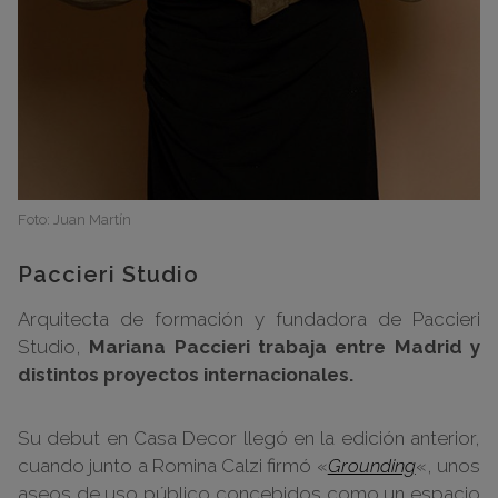
Foto: Juan Martín
Paccieri Studio
Arquitecta de formación y fundadora de Paccieri
Studio,
Mariana Paccieri trabaja entre Madrid y
distintos proyectos internacionales.
Su debut en Casa Decor llegó en la edición anterior,
cuando junto a Romina Calzi firmó «
Grounding
«, unos
aseos de uso público concebidos como un espacio