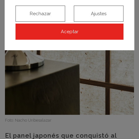
Rechazar
Ajustes
Aceptar
Foto: Nacho Uribesalazar
El panel japonés que conquistó al