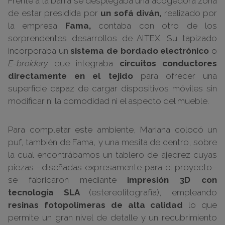
Frente a la barra se desplegaba una acogedora zona
de estar presidida por
un sofá diván,
realizado por
la empresa
Fama,
contaba con otro de los
sorprendentes desarrollos de AITEX. Su tapizado
incorporaba un
sistema de bordado electrónico
o
E-broidery
que integraba
circuitos conductores
directamente en el tejido
para ofrecer una
superficie capaz de cargar dispositivos móviles sin
modificar ni la comodidad ni el aspecto del mueble.
Para completar este ambiente, Mariana colocó un
puf, también de Fama, y una mesita de centro, sobre
la cual encontrábamos un tablero de ajedrez cuyas
piezas –diseñadas expresamente para el proyecto–
se fabricaron mediante
impresión 3D con
tecnología SLA
(estereolitografía), empleando
resinas fotopolímeras de alta calidad
lo que
permite un gran nivel de detalle y un recubrimiento