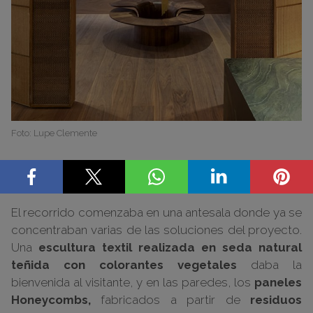
Foto: Lupe Clemente
Una antesala con piezas textiles y
soluciones acústicas
El recorrido comenzaba en una antesala donde ya se
concentraban varias de las soluciones del proyecto.
Una
escultura textil realizada en seda natural
teñida con colorantes vegetales
daba la
bienvenida al visitante, y en las paredes, los
paneles
Honeycombs,
fabricados a partir de
residuos