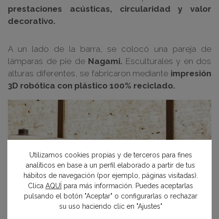
prestaciones acústicas, circularidad y valor
decorativo.
A un lado de la barra, se colocó una pareja de
lámparas de pie de
Nagami.
Esculturales y en dos
alturas diferentes, se fabricaron mediante
impresión
3D robótica con plástico 100% reciclado.
Utilizamos cookies propias y de terceros para fines
analíticos en base a un perfil elaborado a partir de tus
hábitos de navegación (por ejemplo, páginas visitadas).
Clica
AQUÍ
para más información. Puedes aceptarlas
pulsando el botón "Aceptar" o configurarlas o rechazar
su uso haciendo clic en "Ajustes"