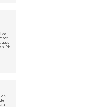
ibra
 mate
agua.
sufrir
n de
 de
ora.