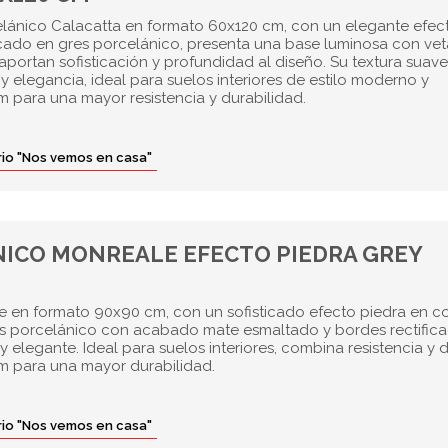
elánico Calacatta en formato 60x120 cm, con un elegante efec
cado en gres porcelánico, presenta una base luminosa con vet
aportan sofisticación y profundidad al diseño. Su textura suave
y elegancia, ideal para suelos interiores de estilo moderno y
 para una mayor resistencia y durabilidad.
orio "Nos vemos en casa"
ICO MONREALE EFECTO PIEDRA GREY
 en formato 90x90 cm, con un sofisticado efecto piedra en co
res porcelánico con acabado mate esmaltado y bordes rectific
elegante. Ideal para suelos interiores, combina resistencia y 
m para una mayor durabilidad.
orio "Nos vemos en casa"