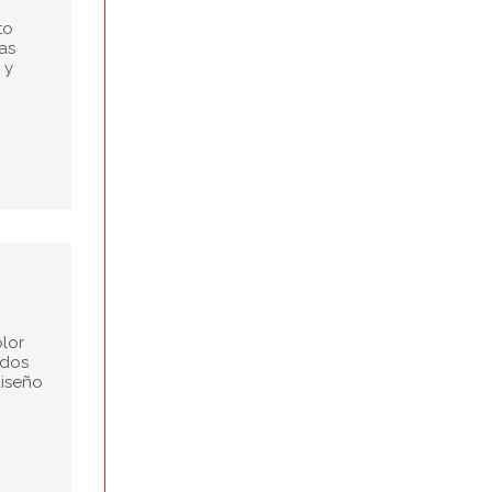
to
as
 y
lor
ados
diseño