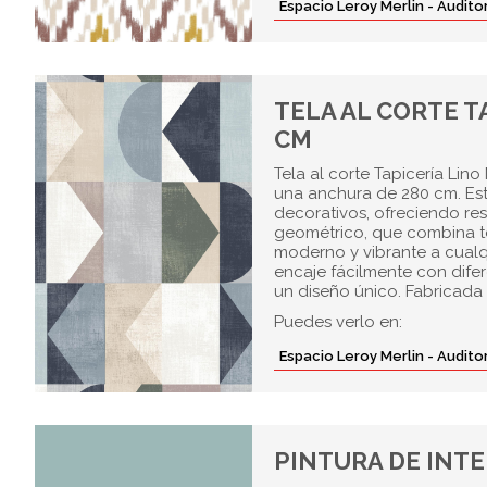
Espacio Leroy Merlin - Audit
TELA AL CORTE T
CM
Tela al corte Tapicería Lino
una anchura de 280 cm. Este
decorativos, ofreciendo res
geométrico, que combina to
moderno y vibrante a cualq
encaje fácilmente con dife
un diseño único. Fabricada 
Puedes verlo en:
Espacio Leroy Merlin - Audit
PINTURA DE INTE