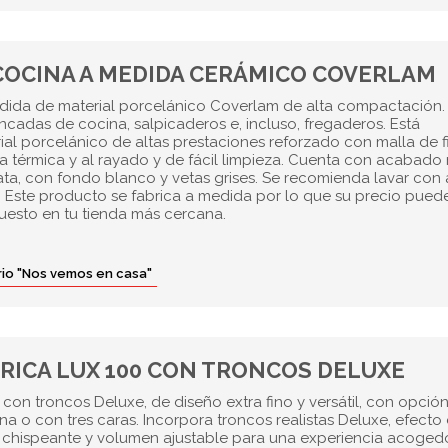
COCINA A MEDIDA CERÁMICO COVERLAM
dida de material porcelánico Coverlam de alta compactación.
ancadas de cocina, salpicaderos e, incluso, fregaderos. Está
ial porcelánico de altas prestaciones reforzado con malla de f
cia térmica y al rayado y de fácil limpieza. Cuenta con acabado
ta, con fondo blanco y vetas grises. Se recomienda lavar con 
 Este producto se fabrica a medida por lo que su precio puede 
puesto en tu tienda más cercana.
orio "Nos vemos en casa"
RICA LUX 100 CON TRONCOS DELUXE
con troncos Deluxe, de diseño extra fino y versátil, con opció
ina o con tres caras. Incorpora troncos realistas Deluxe, efecto
 chispeante y volumen ajustable para una experiencia acoged