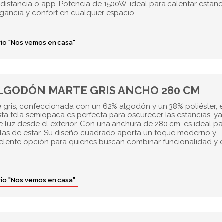
istancia o app. Potencia de 1500W, ideal para calentar estanc
gancia y confort en cualquier espacio.
orio "Nos vemos en casa"
ALGODÓN MARTE GRIS ANCHO 280 CM
e gris, confeccionada con un 62% algodón y un 38% poliéster, 
Esta tela semiopaca es perfecta para oscurecer las estancias, y
 luz desde el exterior. Con una anchura de 280 cm, es ideal p
salas de estar. Su diseño cuadrado aporta un toque moderno y
celente opción para quienes buscan combinar funcionalidad y e
orio "Nos vemos en casa"