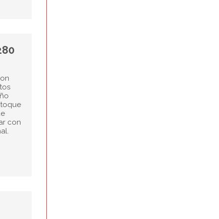
280
con
tos
eño
 toque
ue
ar con
al.