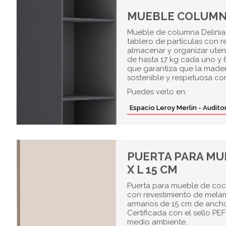
MUEBLE COLUMNA 
Mueble de columna Delinia 
tablero de partículas con r
almacenar y organizar uten
de hasta 17 kg cada uno y 
que garantiza que la made
sostenible y respetuosa co
Puedes verlo en:
Espacio Leroy Merlin - Audit
PUERTA PARA MUE
X L 15 CM
Puerta para mueble de coci
con revestimiento de melam
armarios de 15 cm de ancho
Certificada con el sello PE
medio ambiente.