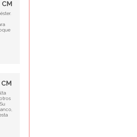
 CM
ster.
ara
toque
0 CM
lta
 otros
 Su
lanco,
esta