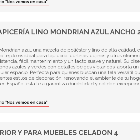
orio "Nos vemos en casa"
APICERÍA LINO MONDRIAN AZUL ANCHO 
 Mondrian azul, una mezcla de poliéster y lino de alta calidad, 
 tejido es ideal para tapicería, cortinas, cojines y otros elemen
istencia, fácil mantenimiento y un tacto suave y natural. Su dis
nos azules y verdes con detalles beiges y blancos, aporta un
uier espacio. Perfecta para quienes buscan una tela versátil q
rentes estilos de decoración, renovando el ambiente de tu hog
en España, esta tela garantiza durabilidad y calidad excepcion
orio "Nos vemos en casa"
RIOR Y PARA MUEBLES CELADON 4