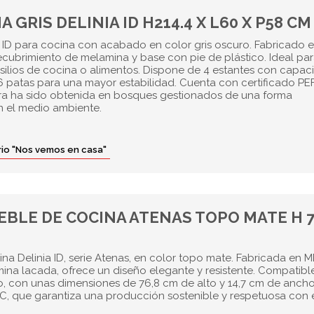
GRIS DELINIA ID H214.4 X L60 X P58 CM
ID para cocina con acabado en color gris oscuro. Fabricado 
ecubrimiento de melamina y base con pie de plástico. Ideal pa
silios de cocina o alimentos. Dispone de 4 estantes con capac
6 patas para una mayor estabilidad. Cuenta con certificado PE
ra ha sido obtenida en bosques gestionados de una forma
n el medio ambiente.
orio "Nos vemos en casa"
BLE DE COCINA ATENAS TOPO MATE H 7
na Delinia ID, serie Atenas, en color topo mate. Fabricada en 
ina lacada, ofrece un diseño elegante y resistente. Compatibl
, con unas dimensiones de 76,8 cm de alto y 14,7 cm de ancho
FC, que garantiza una producción sostenible y respetuosa con 