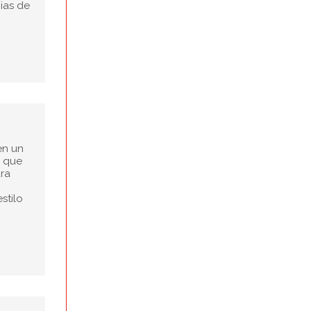
ias de
en un
a que
ara
stilo