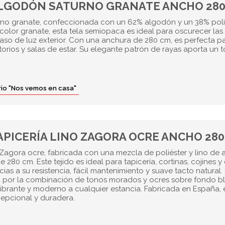
ALGODÓN SATURNO GRANATE ANCHO 280
rno granate, confeccionada con un 62% algodón y un 38% polié
color granate, esta tela semiopaca es ideal para oscurecer las
paso de luz exterior. Con una anchura de 280 cm, es perfecta p
torios y salas de estar. Su elegante patrón de rayas aporta un 
orio "Nos vemos en casa"
APICERÍA LINO ZAGORA OCRE ANCHO 28
o Zagora ocre, fabricada con una mezcla de poliéster y lino de a
280 cm. Este tejido es ideal para tapicería, cortinas, cojines y
ias a su resistencia, fácil mantenimiento y suave tacto natural.
 por la combinación de tonos morados y ocres sobre fondo b
vibrante y moderno a cualquier estancia. Fabricada en España, 
cepcional y duradera.