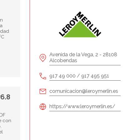
en
ra
idad
FC
Avenida de la Vega, 2 - 28108
Alcobendas
917 49 000 / 917 495 951
comunicacion@leroymerlin.es
6.8
https://www.leroymerlin.es/
MDF
e con
.
el