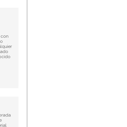
, con
to
lquier
rado
ocido
borada
e
rial