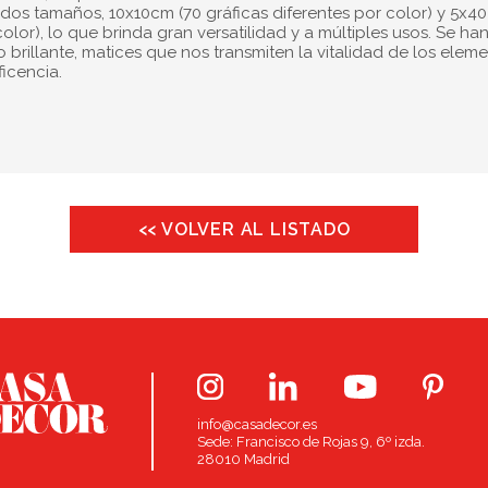
 dos tamaños, 10x10cm (70 gráficas diferentes por color) y 5x4
color), lo que brinda gran versatilidad y a múltiples usos. Se ha
rillante, matices que nos transmiten la vitalidad de los elem
icencia.
<< VOLVER AL LISTADO
info@casadecor.es
Sede: Francisco de Rojas 9, 6º izda.
28010 Madrid