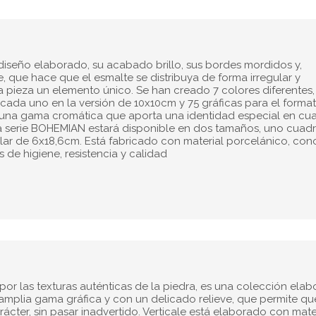
seño elaborado, su acabado brillo, sus bordes mordidos y,
e, que hace que el esmalte se distribuya de forma irregular y
a pieza un elemento único. Se han creado 7 colores diferentes
 cada uno en la versión de 10x10cm y 75 gráficas para el forma
una gama cromática que aporta una identidad especial en cua
La serie BOHEMIAN estará disponible en dos tamaños, uno cuad
ar de 6x18,6cm. Está fabricado con material porcelánico, con
 de higiene, resistencia y calidad
a por las texturas auténticas de la piedra, es una colección ela
mplia gama gráfica y con un delicado relieve, que permite qu
ácter, sin pasar inadvertido. Verticale está elaborado con mate