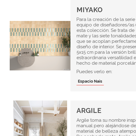
MIYAKO
Para la creación de la ser
equipo de diseñadores/as u
esta colección. Se trata de
mate y las siete tonalidade
que se acoplan perfectame
diseño de interior. Se pres
5x15 cm para la versión bri
estraordinaria versatilidad
hecho de material porceláni
Puedes verlo en:
Espacio Nais
ARGILE
Argile toma su nombre inspi
manual pero alejándose del
material de belleza atempor