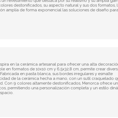
 un revestimiento que destaca por su realismo y su amplia ga
colores destonificados, su aspecto natural y sus dos formatos, 
ción amplía de forma exponencial las soluciones de diseño par
spira en la cerámica artesanal para ofrecer una alta decoració
ible en formatos de 10x10 cm y 6,5x32,8 cm, permite crear diver
Fabricada en pasta blanca, sus bordes irregulares y esmalte
cidad de la cerámica hecha a mano, con un sutil craquelado 
d. Con 9 colores altamente destonificados, Menorca ofrece un
icos, permitiendo una personalización completa y un estilo din
espacio.