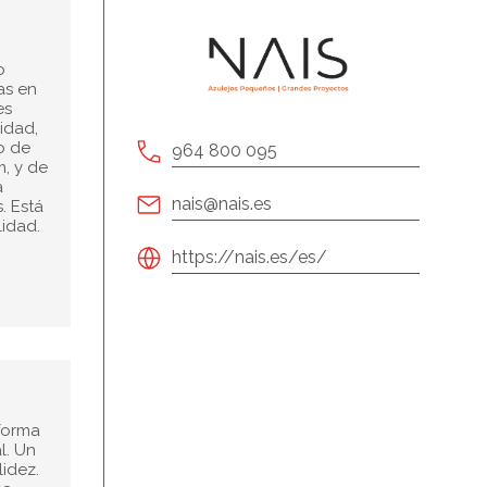
o
as en
es
idad,
o de
964 800 095
m, y de
a
nais@nais.es
. Está
lidad.
https://nais.es/es/
 forma
l. Un
lidez.