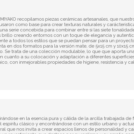
ie MIYAKO recopilamos piezas cerámicas artesanales, que nuestr
saron como base para crear texturas naturales y carácteristic
 una serie concebida para combinar entre si las siete tonalidad
s brillo creando entornos con un toque de elegancia y autentic
nte a todos los estilos que se puedan pensar para un proyect
enta en dos formatos para la versión mate, de 5x15 cm y 10x15 c
llo. Se trata de una colección modulable, lo que que aporta un
 en cuanto a su colocación y adaptación a diferentes superficies
co, con inmejorables propiedades de higiene, resistencia y ca
rándose en la esencia pura y cálida de la arcilla trabajada de
 espíritu clásico y encontrándose con un estilo urbano y actua
al que nos invita a crear espacios llenos de personalidad y ca