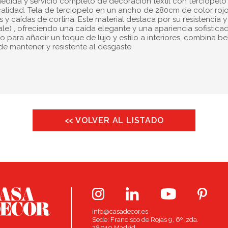
edida y servicio completo de decoración textil con terciopelo
alidad. Tela de terciopelo en un ancho de 280cm de color rojo 
y caídas de cortina. Este material destaca por su resistencia y
le) , ofreciendo una caída elegante y una apariencia sofistica
o para añadir un toque de lujo y estilo a interiores, combina be
 de mantener y resistente al desgaste.
<< VOLVER AL LISTADO
info@casadecor.es
Sede: Francisco de Rojas 9, 6º izda.
28010 Madrid