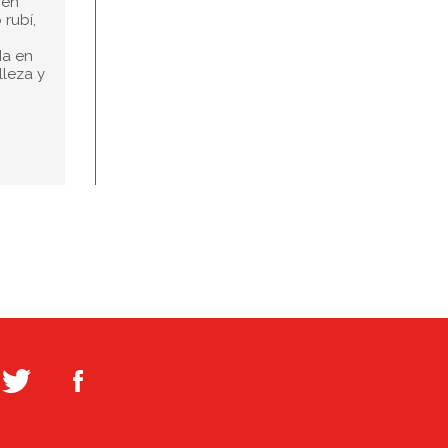
 en
rubí,
da en
lleza y