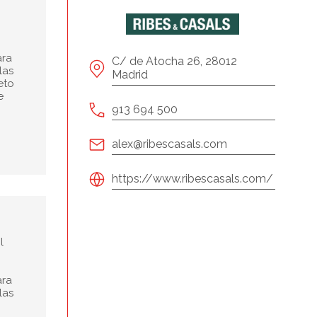
ara
C/ de Atocha 26, 28012
las
Madrid
eto
e
913 694 500
alex@ribescasals.com
https://www.ribescasals.com/
l
ara
las