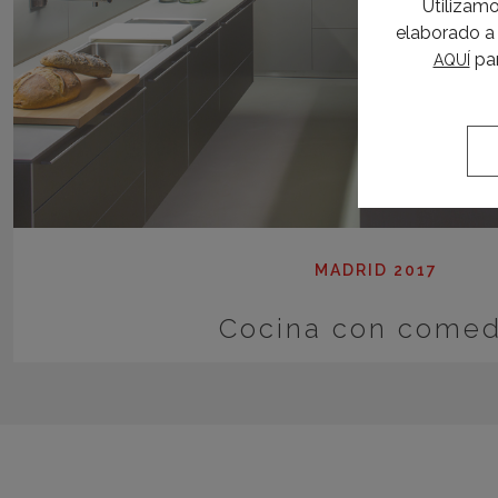
Utilizamo
elaborado a 
par
AQUÍ
MADRID 2017
Cocina con come