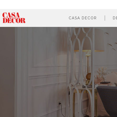
CASA DECOR
D
¿qué es?
en cifras
cómo participar
en los medios