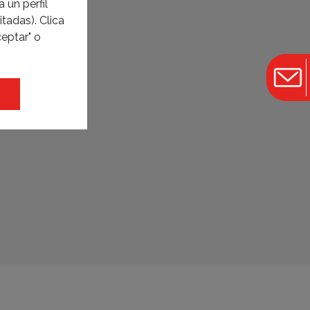
 un perfil
tadas). Clica
eptar" o