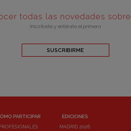
ocer todas las novedades sobr
Inscríbete y entérate el primero
SUSCRIBIRME
ÓMO PARTICIPAR
EDICIONES
PROFESIONALES
MADRID 2026