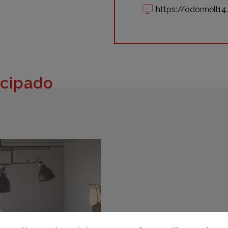
https://odonnell1
icipado