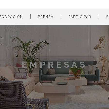
ECORACIÓN
PRENSA
PARTICIPAR
E
estancias
profesionales
m
colores
empresas
m
estilos
m
materiales
m
EMPRESAS
m
m
m
m
m
m