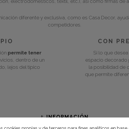
ación, electrodomésticos, textil, etc.), así como firmas d
icación diferente y exclusiva, como es Casa Decor, ayuda
competidores.
PIO
CON PR
ción
permite tener
Si lo que desea
vicios, dentro de un
espacio decorado p
, lejos del típico
la posibilidad de 
que permite diferent
+
INFORMACIÓN
s cookies propias y de terceros para fines analíticos en base a