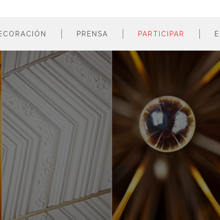
ECORACIÓN
PRENSA
PARTICIPAR
E
estancias
profesionales
m
colores
empresas
m
estilos
m
materiales
m
m
m
m
m
m
m