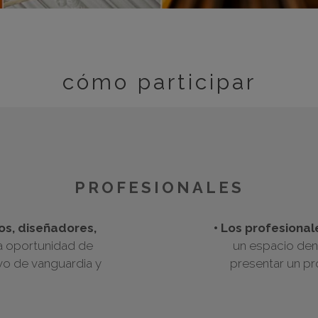
m
m
m
m
cómo participar
m
bar
otr
PROFESIONALES
tos, diseñadores,
• Los profesional
la oportunidad de
un espacio dent
vo de vanguardia y
presentar un pr