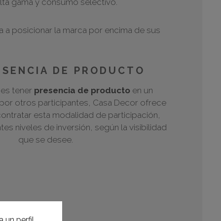
e alta gama y consumo selectivo.
 a posicionar la marca por encima de sus
ESENCIA DE PRODUCTO
 es tener
presencia de producto
en un
or otros participantes, Casa Decor ofrece
contratar esta modalidad de participación,
es niveles de inversión, según la visibilidad
que se desee.
 un perfil