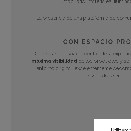
(mobiliario, materiales, ilumin
La presencia de una plataforma de comun
CON ESPACIO PRO
Contratar un espacio dentro de la exposi
máxima visibilidad
de los productos y ser
entorno original, excelentemente decorado
stand de feria.
Utilizamo