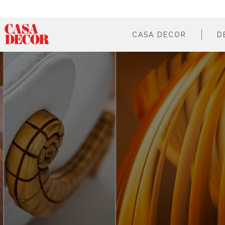
CASA DECOR
D
¿qué es?
en cifras
cómo participar
en los medios