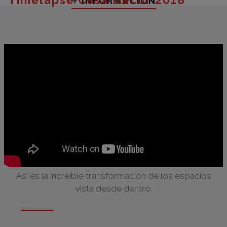
+
INFORMACIÓN
Así es la increíble transformación de los espacios
vista desde dentro.