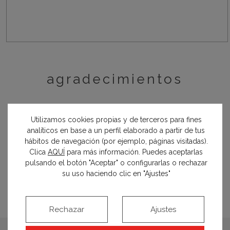
agradecimientos
Utilizamos cookies propias y de terceros para fines
analíticos en base a un perfil elaborado a partir de tus
Acicalia (Reforma)
hábitos de navegación (por ejemplo, páginas visitadas).
Blanco de Zinc (técnica de pared)
Clica
AQUÍ
para más información. Puedes aceptarlas
pulsando el botón "Aceptar" o configurarlas o rechazar
su uso haciendo clic en "Ajustes"
Rechazar
Ajustes