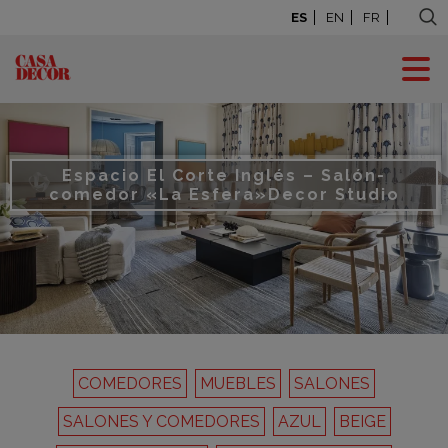
ES
EN
FR
Espacio El Corte Inglés – Salón-
comedor «La Esfera»
Decor Studio
COMEDORES
MUEBLES
SALONES
SALONES Y COMEDORES
AZUL
BEIGE