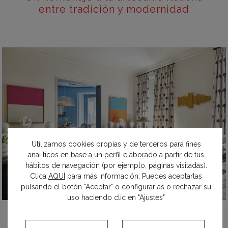
entre tradición y modernidad
Utilizamos cookies propias y de terceros para fines
analíticos en base a un perfil elaborado a partir de tus
hábitos de navegación (por ejemplo, páginas visitadas).
Clica
AQUÍ
para más información. Puedes aceptarlas
pulsando el botón "Aceptar" o configurarlas o rechazar su
uso haciendo clic en "Ajustes"
Salón-comedor que fusiona lo
contemporáneo y lo clásico con