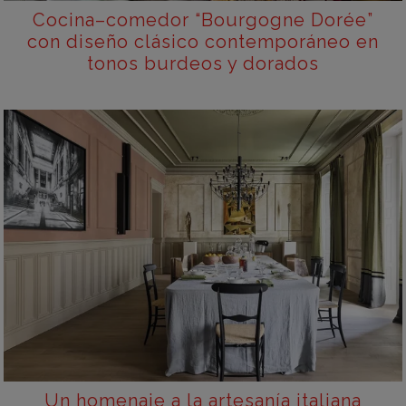
Cocina–comedor “Bourgogne Dorée”
con diseño clásico contemporáneo en
tonos burdeos y dorados
Un homenaje a la artesanía italiana