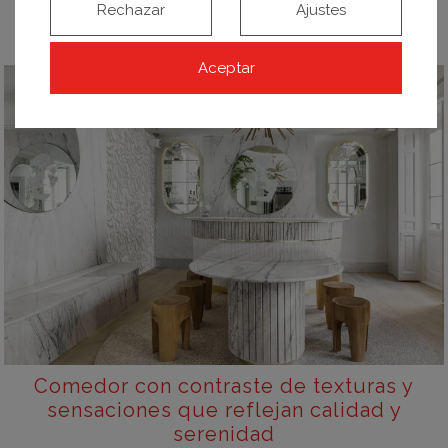
Rechazar
Ajustes
elegancia.
Aceptar
Comedor con contraste de texturas y
sensaciones que reflejan calidad y
serenidad