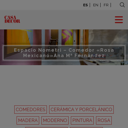
ES
EN
FR
Espacio Nometri – Comedor «Rosa
Mexicano»
Ana Mª Fernández
COMEDORES
CERÁMICA Y PORCELÁNICO
MADERA
MODERNO
PINTURA
ROSA