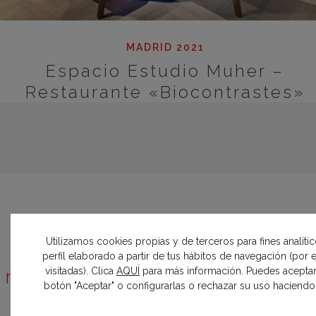
MADRID 2021
Espacio Estudio Muher –
Restaurante «Biocontrastes»
Utilizamos cookies propias y de terceros para fines analíti
¿Quieres conocer todas las
perfil elaborado a partir de tus hábitos de navegación (por
visitadas). Clica
AQUÍ
para más información. Puedes aceptar
novedades sobre Casa Decor?
botón "Aceptar" o configurarlas o rechazar su uso haciendo c
Inscríbete y entérate el primero