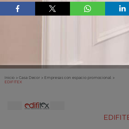
Inicio
>
Casa Decor
>
Empresas con espacio promocional
>
EDIFITEX
EDIFIT