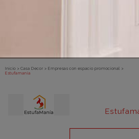
Inicio
>
Casa Decor
>
Empresas con espacio promocional
>
Estufamanía
Estufam