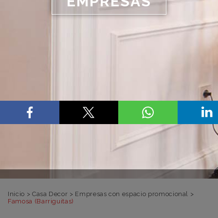
EMPRESAS
Inicio
>
Casa Decor
>
Empresas con espacio promocional
>
Famosa (Barriguitas)