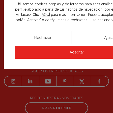
Utilizamos cookies propias y de terceros para fines analíti
perfil elaborado a partir de tus hábitos de navegación (por
CÓMO PARTICIPAR
+
visitadas). Clica
AQUÍ
para más información. Puedes aceptar
botón "Aceptar" o configurarlas o rechazar su uso haciendo c
EDICIONES
+
BLOG
Rechazar
Ajus
Aceptar
SÍGUENOS EN REDES SOCIALES
RECIBE NUESTRAS NOVEDADES
SUSCRIBIRME