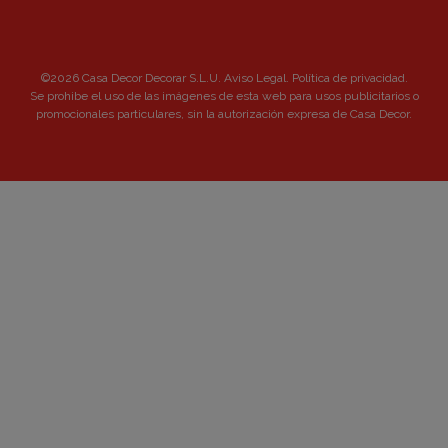
©2026 Casa Decor Decorar S.L.U.
Aviso Legal
.
Política de privacidad
.
Se prohibe el uso de las imágenes de esta web para usos publicitarios o
promocionales particulares, sin la autorización expresa de Casa Decor.