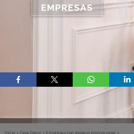
EMPRESAS
Inicio
>
Casa Decor
>
Empresas con espacio promocional
>