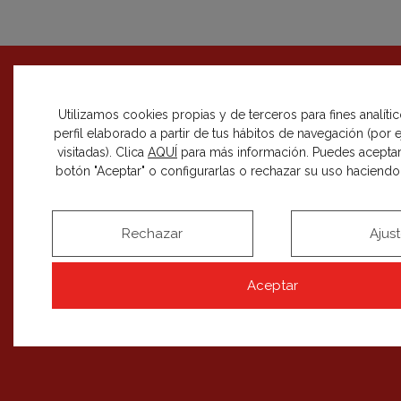
CASA DECOR
+
Utilizamos cookies propias y de terceros para fines analíti
perfil elaborado a partir de tus hábitos de navegación (por
DECORACIÓN
+
visitadas). Clica
AQUÍ
para más información. Puedes aceptar
botón "Aceptar" o configurarlas o rechazar su uso haciendo c
CÓMO PARTICIPAR
+
Rechazar
Ajus
EDICIONES
+
BLOG
Aceptar