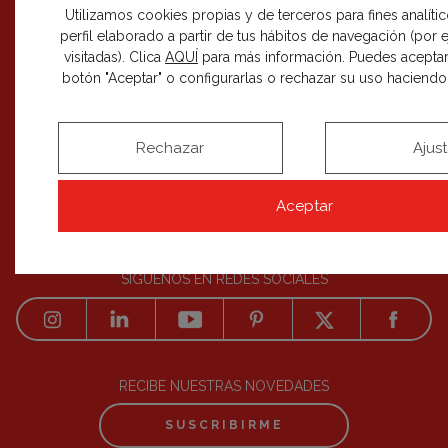
Utilizamos cookies propias y de terceros para fines analíti
perfil elaborado a partir de tus hábitos de navegación (por
CÓMO PARTICIPAR
+
visitadas). Clica
AQUÍ
para más información. Puedes aceptar
botón "Aceptar" o configurarlas o rechazar su uso haciendo c
EDICIONES
+
BLOG
Rechazar
Ajus
Aceptar
SÍGUENOS EN REDES SOCIALES
RECIBE NUESTRAS NOVEDADES
SUSCRIBIRME