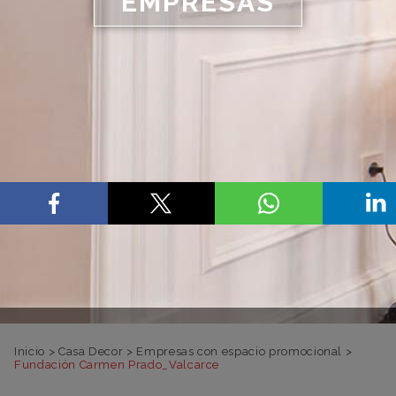
EMPRESAS
Inicio
>
Casa Decor
>
Empresas con espacio promocional
>
Fundación Carmen Prado_Valcarce