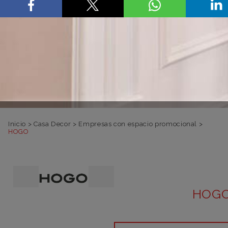
Inicio
>
Casa Decor
>
Empresas con espacio promocional
>
HOGO
HOG