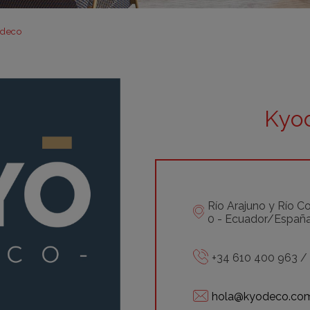
m
m
deco
m
m
m
Kyo
bar
otr
Río Arajuno y Río C
0 - Ecuador/Españ
+34 610 400 963 /
hola@kyodeco.co