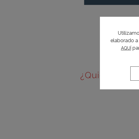
Utilizamo
elaborado a 
par
AQUÍ
¿Quieres con