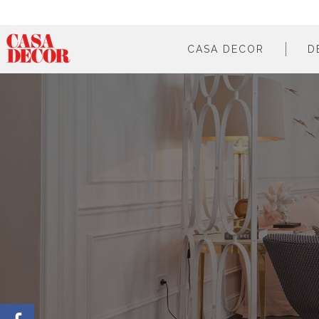
CASA DECOR
D
¿qué es?
en cifras
cómo participar
en los medios