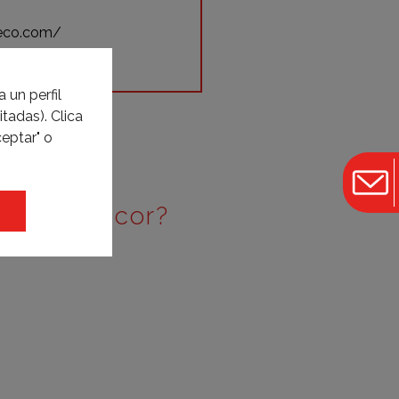
eco.com/
 un perfil
tadas). Clica
eptar" o
e Casa Decor?