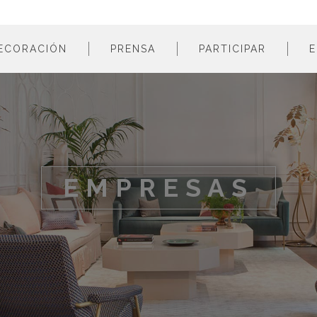
ECORACIÓN
PRENSA
PARTICIPAR
E
estancias
profesionales
m
colores
empresas
m
estilos
m
materiales
m
EMPRESAS
m
m
m
m
m
m