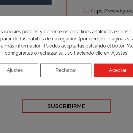
https://www.kyod
s cookies propias y de terceros para fines analíticos en base a
partir de tus hábitos de navegación (por ejemplo, páginas visi
a más información. Puedes aceptarlas pulsando el botón "Ac
configurarlas o rechazar su uso haciendo clic en "Ajustes"
ocer todas las novedades sobr
Ajustes
Rechazar
Aceptar
Inscríbete y entérate el primero
SUSCRIBIRME