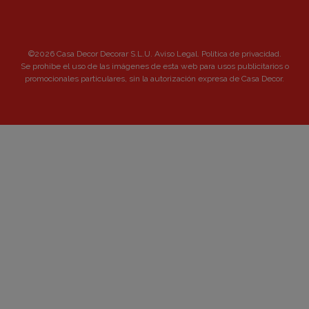
©2026 Casa Decor Decorar S.L.U.
Aviso Legal
.
Política de privacidad
.
Se prohibe el uso de las imágenes de esta web para usos publicitarios o
promocionales particulares, sin la autorización expresa de Casa Decor.