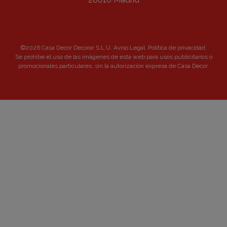
©2026 Casa Decor Decorar S.L.U.
Aviso Legal
.
Política de privacidad
.
Se prohibe el uso de las imágenes de esta web para usos publicitarios o
promocionales particulares, sin la autorización expresa de Casa Decor.