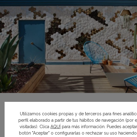
MADRID 2018
Azotea «Un vergel de
Utilizamos cookies propias y de terceros para fines analíti
perfil elaborado a partir de tus hábitos de navegación (por
contrastes» – Espacio Desert
visitadas). Clica
AQUÍ
para más información. Puedes aceptar
City
botón "Aceptar" o configurarlas o rechazar su uso haciendo c