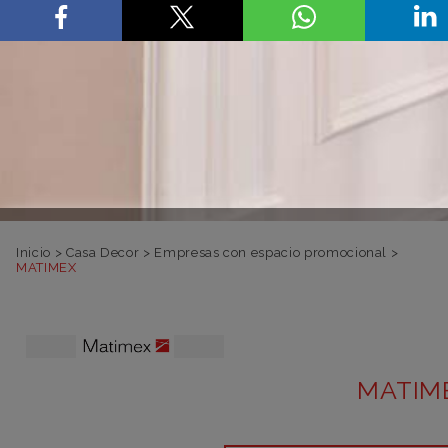
Inicio
>
Casa Decor
>
Empresas con espacio promocional
>
MATIMEX
MATIM