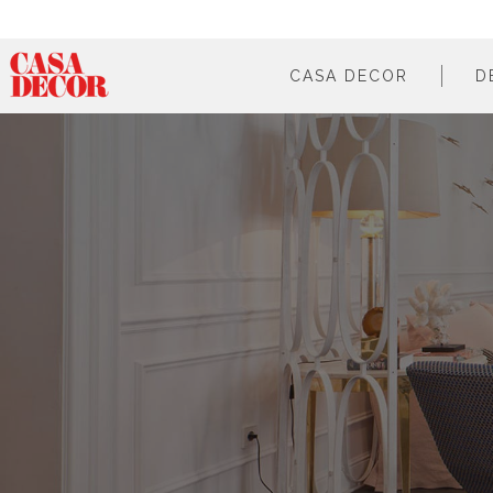
CASA DECOR
D
¿qué es?
en cifras
cómo participar
en los medios