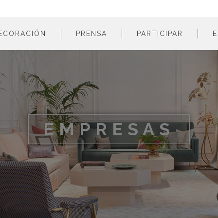
ECORACIÓN
PRENSA
PARTICIPAR
E
estancias
profesionales
m
colores
empresas
m
estilos
m
materiales
m
EMPRESAS
m
m
m
m
m
m