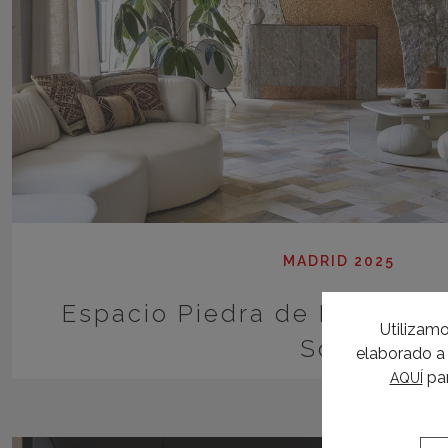
MADRID 2025
Espacio Piedra de Ibiza – L
Utilizamo
Soul»
elaborado a 
par
AQUÍ