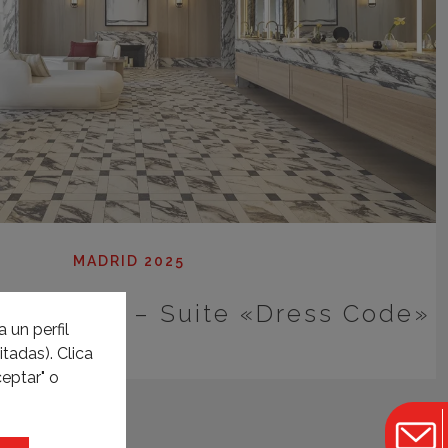
MADRID 2025
s Ceramica – Suite «Dress Code»
 un perfil
tadas). Clica
eptar" o