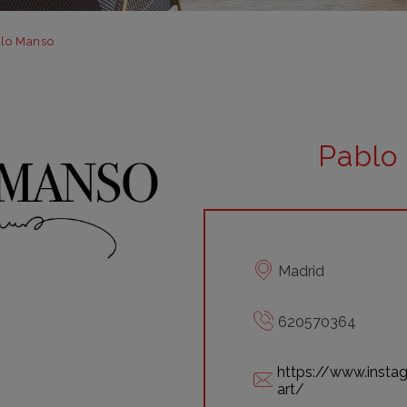
m
m
lo Manso
m
m
m
Pablo
bar
otr
Madrid
620570364
https://www.inst
art/