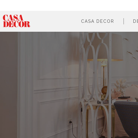
CASA DECOR
D
¿qué es?
en cifras
cómo participar
en los medios