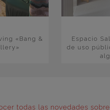
iving «Bang &
Espacio Sa
llery»
de uso públ
al
ocer todas las novedades sobr