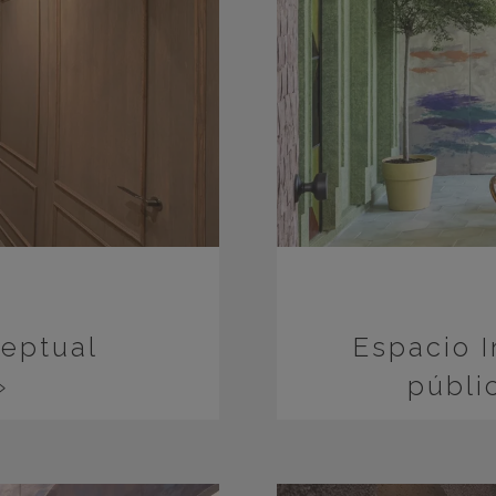
eptual
Espacio I
»
públi