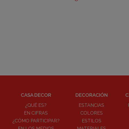
CASA DECOR
DECORACIÓN
C
¿QUÉ ES?
ESTANCIAS
EN CIFRAS
COLORES
¿CÓMO PARTICIPAR?
ESTILOS
EN LOS MEDIOS
MATERIALES