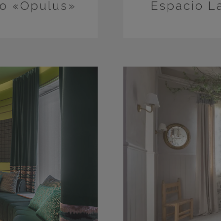
io «Opulus»
Espacio L