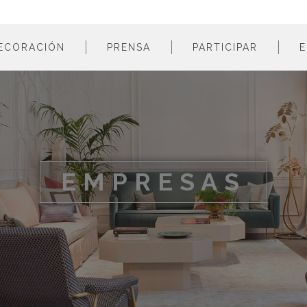
ECORACIÓN
PRENSA
PARTICIPAR
E
estancias
profesionales
m
colores
empresas
m
estilos
m
materiales
m
EMPRESAS
m
m
m
m
m
m