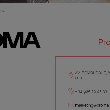
m
m
oma
m
m
m
Pr
bar
otr
AV. TEMBLEQUE, 87
edo
+ 34 925 20 05 33
marketing@proma.