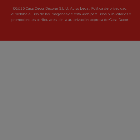
©2026 Casa Decor Decorar S.L.U.
Aviso Legal
.
Política de privacidad
.
Se prohibe el uso de las imágenes de esta web para usos publicitarios o
promocionales particulares, sin la autorización expresa de Casa Decor.