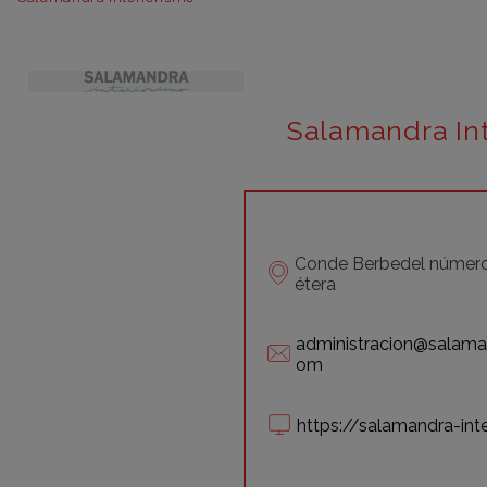
Salamandra In
Conde Berbedel número 
étera
administracion@salaman
om
https://salamandra-int