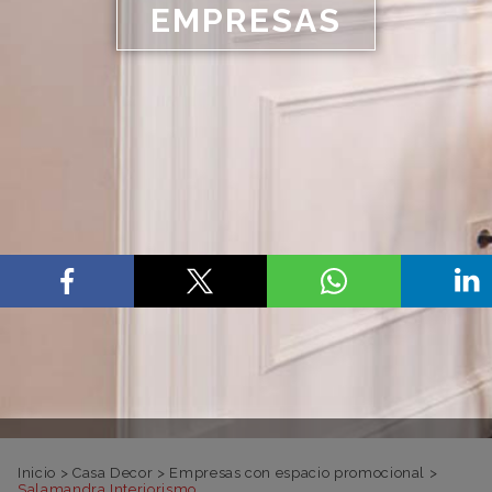
EMPRESAS
Inicio
>
Casa Decor
>
Empresas con espacio promocional
>
Salamandra Interiorismo