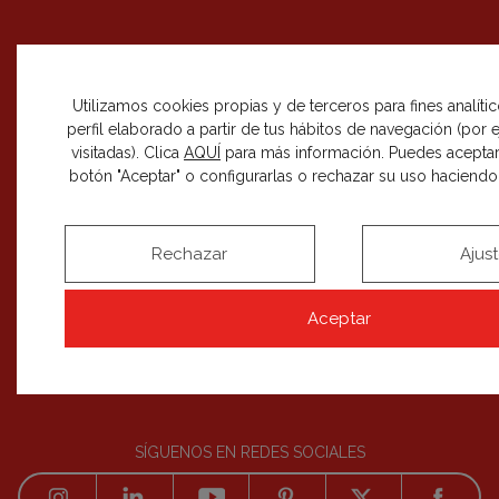
CASA DECOR
+
Utilizamos cookies propias y de terceros para fines analíti
perfil elaborado a partir de tus hábitos de navegación (por
DECORACIÓN
+
visitadas). Clica
AQUÍ
para más información. Puedes aceptar
botón "Aceptar" o configurarlas o rechazar su uso haciendo c
CÓMO PARTICIPAR
+
EDICIONES
+
Rechazar
Ajus
BLOG
Aceptar
SÍGUENOS EN REDES SOCIALES