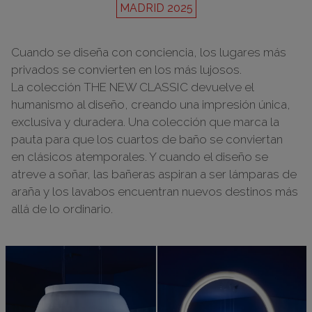
MADRID 2025
Cuando se diseña con conciencia, los lugares más
privados se convierten en los más lujosos.
La colección THE NEW CLASSIC devuelve el
humanismo al diseño, creando una impresión única,
exclusiva y duradera. Una colección que marca la
pauta para que los cuartos de baño se conviertan
en clásicos atemporales. Y cuando el diseño se
atreve a soñar, las bañeras aspiran a ser lámparas de
araña y los lavabos encuentran nuevos destinos más
allá de lo ordinario.