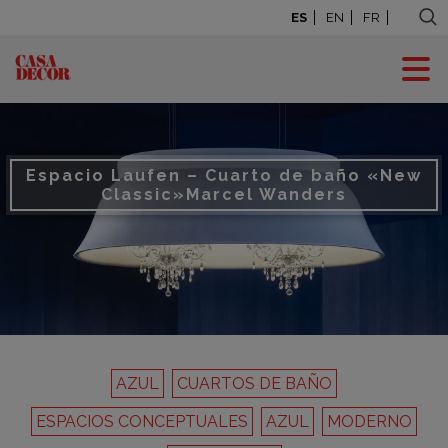
ES
EN
FR
Espacio Laufen – Cuarto de baño «New
Classic»
Marcel Wanders
AZUL
CUARTOS DE BAÑO
ESPACIOS CONCEPTUALES
AZUL
MODERNO