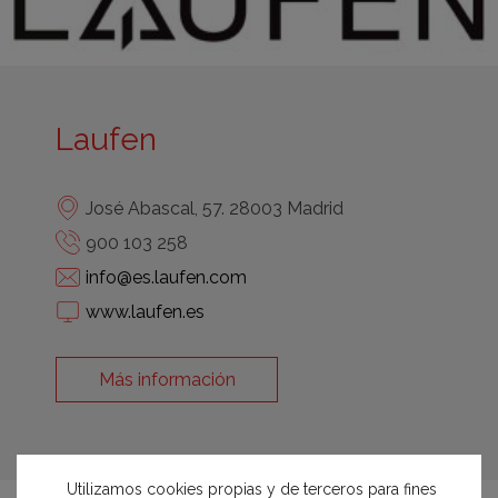
Laufen
José Abascal, 57. 28003 Madrid
900 103 258
info@es.laufen.com
www.laufen.es
Más información
Utilizamos cookies propias y de terceros para fines