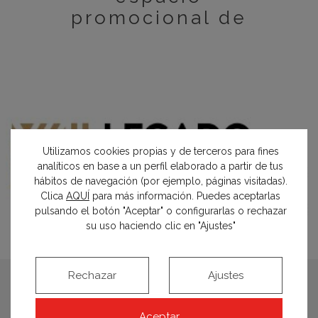
promocional de
Utilizamos cookies propias y de terceros para fines
analíticos en base a un perfil elaborado a partir de tus
hábitos de navegación (por ejemplo, páginas visitadas).
Clica
AQUÍ
para más información. Puedes aceptarlas
pulsando el botón "Aceptar" o configurarlas o rechazar
su uso haciendo clic en "Ajustes"
Rechazar
Ajustes
Legado Artesano Castilla-
Aceptar