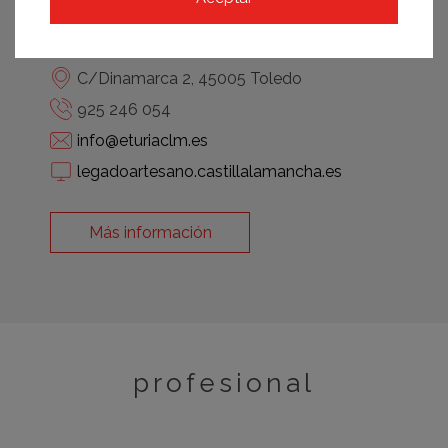
La Mancha
C/Dinamarca 2, 45005 Toledo
925 246 054
info@eturiaclm.es
legadoartesano.castillalamancha.es
Más información
profesional