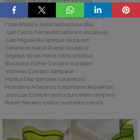
Muebles Peñalver (estructura sillas)
Tapicerías Ilarcuris (sofá)
Joaquín García Huertos (tapizado de piel)
Forja Artística Jesús (estructura silla)
Juan Carlos Fernández (alfarero escultura)
Juan Miguel Alía (aplique de pared)
Cerámicas Isabel Rueda (azulejos)
Ángeles de las Heras (obra artística)
Bordados Esther Cordero (cortinas)
Vidrieras Conrado (lámpara)
Mónica Diaz (jarrones cerámicos)
Mondema Artesanos (carpintería de puertas)
Jose Luis Esteban (estructura hierro lámpara)
Rubén Navarro (platos ilustrados pared)