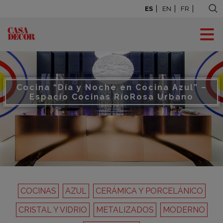
ES
EN
FR
Cocina “Día y Noche en Cocina Azul” –
Espacio Cocinas Río
Rosa Urbano
COCINAS
AZUL
CERÁMICA Y PORCELÁNICO
CRISTAL Y VIDRIO
METALIZADOS
MODERNO