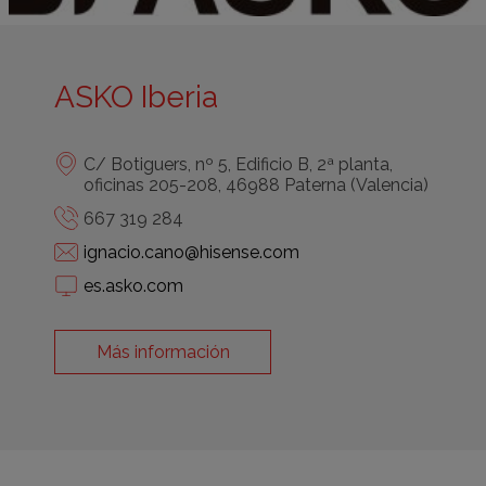
ASKO Iberia
C/ Botiguers, nº 5, Edificio B, 2ª planta,
oficinas 205-208, 46988 Paterna (Valencia)
667 319 284
ignacio.cano@hisense.com
es.asko.com
Más información