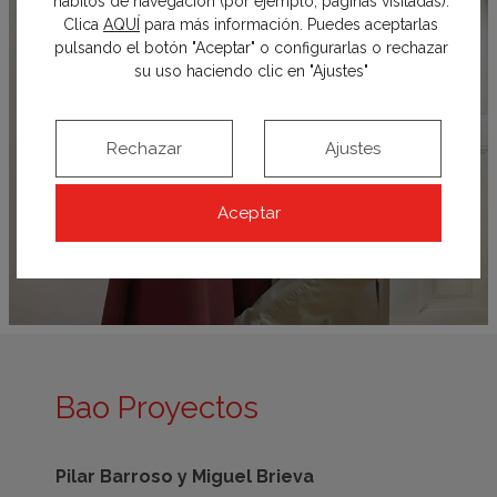
hábitos de navegación (por ejemplo, páginas visitadas).
Clica
AQUÍ
para más información. Puedes aceptarlas
pulsando el botón "Aceptar" o configurarlas o rechazar
su uso haciendo clic en "Ajustes"
Rechazar
Ajustes
Aceptar
Bao Proyectos
Pilar Barroso y Miguel Brieva