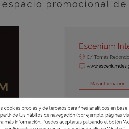
espacio promocional de
Escenium Inte
C/ Tomás Redondo,
www.esceniumdesi
Más información
s cookies propias y de terceros para fines analíticos en base a
partir de tus hábitos de navegación (por ejemplo, páginas visi
a más información. Puedes aceptarlas pulsando el botón "Ac
configurarlas o rechazar su uso haciendo clic en "Ajustes"