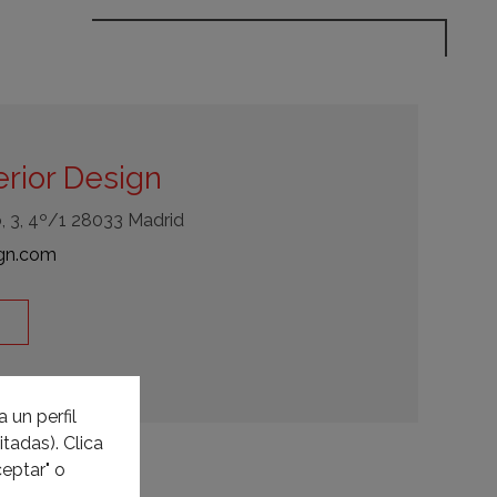
rior Design
 3, 4º/1 28033 Madrid
gn.com
 un perfil
tadas). Clica
eptar" o