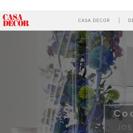
CASA DECOR
D
¿qué es?
en cifras
cómo participar
en los medios
Co
JO