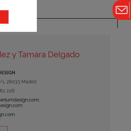
ez y Tamara Delgado
DESIGN
1, 28033 Madrid
582 226
eniumdesign.com;
esign.com
gn.com