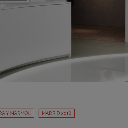
adrid 2016
adrid 2015
adrid 2014
adrid 2013
adrid 2012
celona 2012
as ediciones
RA Y MÁRMOL
MADRID 2018