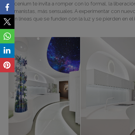
Escenium te invita a romper con lo formal, la liberaci
humanistas, más sensuales. A experimentar con nuevo
con líneas que se funden con la luz y se pierden en e