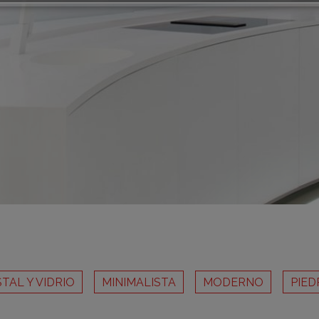
m
m
m
m
m
bar
otr
STAL Y VIDRIO
MINIMALISTA
MODERNO
PIED