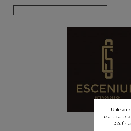
Utilizamo
elaborado a 
par
AQUÍ