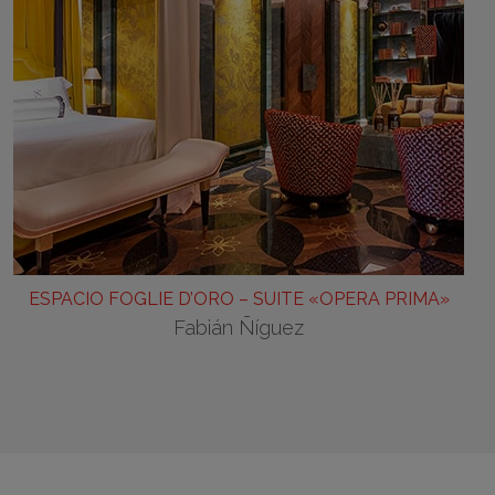
ESPACIO FOGLIE D’ORO – SUITE «OPERA PRIMA»
Fabián Ñíguez