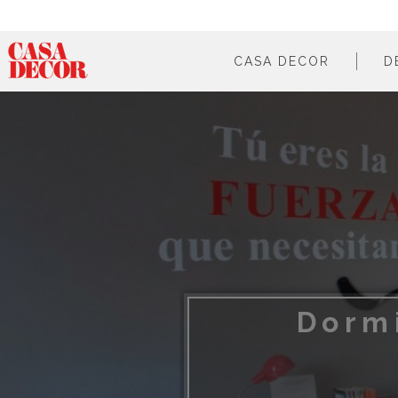
CASA DECOR
D
¿qué es?
en cifras
cómo participar
en los medios
Dormi