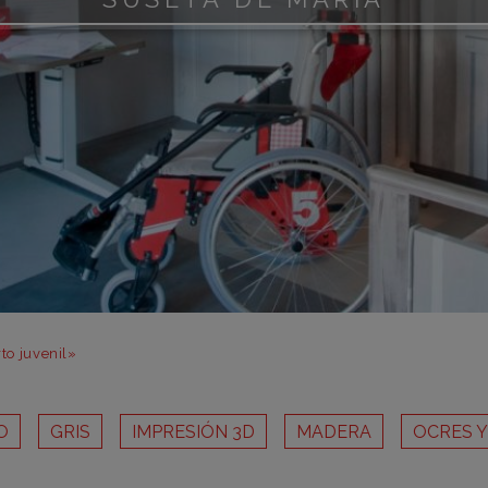
m
m
m
m
m
bar
otr
to juvenil»
O
GRIS
IMPRESIÓN 3D
MADERA
OCRES 