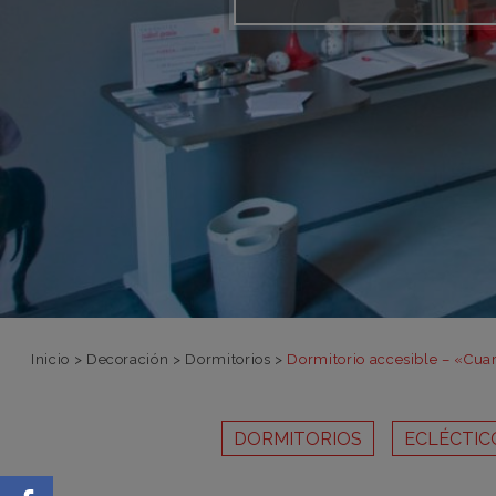
Inicio
>
Decoración
>
Dormitorios
>
Dormitorio accesible – «Cuar
DORMITORIOS
ECLÉCTIC