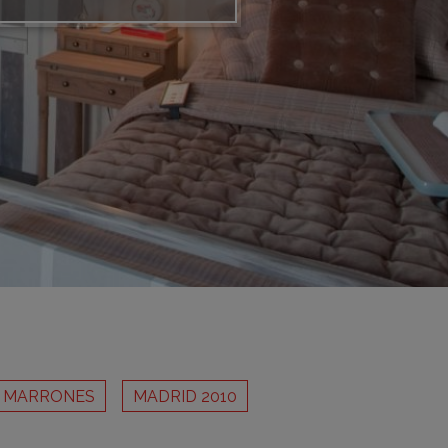
adrid 2016
adrid 2015
adrid 2014
adrid 2013
adrid 2012
celona 2012
as ediciones
Y MARRONES
MADRID 2010