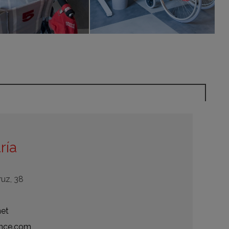
ría
uz, 38
net
nce.com