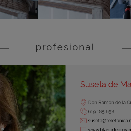
profesional
Suseta de Ma
Don Ramón de la Cr
619 185 658
suseta@telefonica.
www.blancdeprove