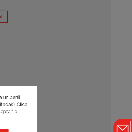
l
 un perfil
tadas). Clica
eptar" o