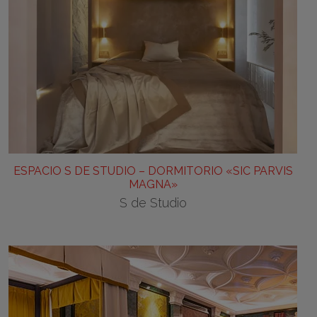
ESPACIO S DE STUDIO – DORMITORIO «SIC PARVIS
MAGNA»
S de Studio