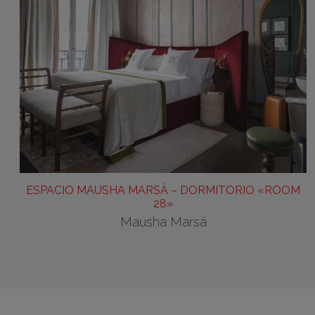
ESPACIO MAUSHA MARSÁ – DORMITORIO «ROOM
28»
Mausha Marsá