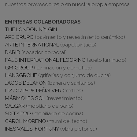
nuestros proveedores o en nuestra propia empresa.
EMPRESAS COLABORADORAS
:
THE LONDON Nº1 GIN
APE GRUPO
(pavimento y revestimiento cerámico)
ARTE INTERNATIONAL
(papel pintado)
DARID
(secador corporal)
FAUS INTERNATIONAL FLOORING
(suelo laminado)
GM GROUP
(iluminación y domótica)
HANSGROHE
(griferías y conjunto de ducha)
JACOB DELAFON
(bañera y sanitarios)
LIZZO/PEPE PEÑALVER
(textiles)
MÁRMOLES SOL
(revestimiento)
SALGAR
(mobiliario de baño)
SIXTY PRO
(mobiliario de cocina)
CAROL MORENO
(mural del techo)
INÉS VALLS-FORTUNY
(obra pictórica)