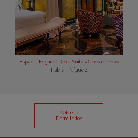
Espacio Foglie D’Oro – Suite «Opera Prima»
Fabián Ñíguez
Volver a
Dormitorios