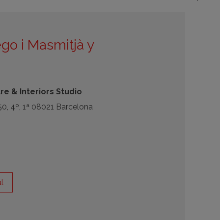
o i Masmitjà y
e & Interiors Studio
0, 4º, 1ª 08021 Barcelona
l