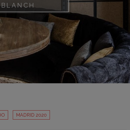
adrid 2016
 BLANCH
adrid 2015
adrid 2014
adrid 2013
adrid 2012
celona 2012
as ediciones
DO
MADRID 2020