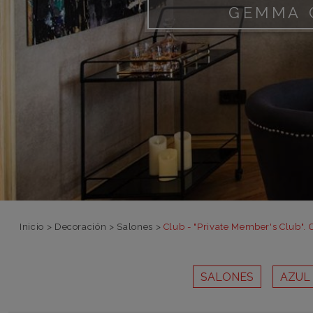
GEMMA 
Inicio
>
Decoración
>
Salones
>
Club - "Private Member's Club".
SALONES
AZUL