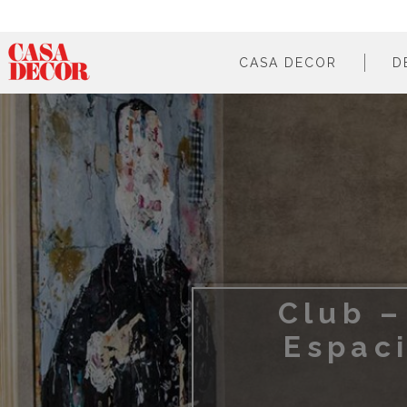
CASA DECOR
D
¿qué es?
en cifras
cómo participar
en los medios
Club –
Espac