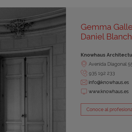
Gemma Galleg
Daniel Blanch
Knowhaus Architectur
Avenida Diagonal 55
935 192 233
info@knowhaus.es
www.knowhaus.es
Conoce al profesiona