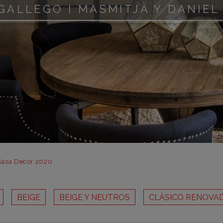
m
GALLEGO I MASMITJÀ Y DANIEL
m
m
m
m
bar
otr
 Casa Decor 2020
BEIGE
BEIGE Y NEUTROS
CLÁSICO RENOVA