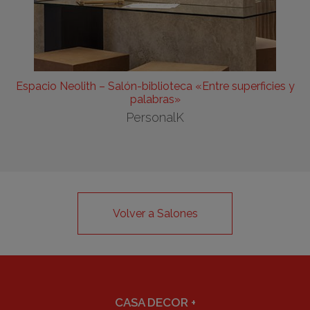
Espacio Neolith – Salón-biblioteca «Entre superficies y
palabras»
PersonalK
Volver a Salones
CASA DECOR
+