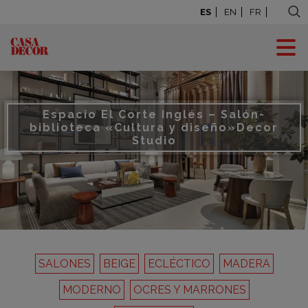
ES
EN
FR
Espacio El Corte Inglés – Salón-
biblioteca «Cultura y diseño»
Decor
Studio
SALONES
BEIGE
ECLÉCTICO
MADERA
MODERNO
OCRES Y MARRONES