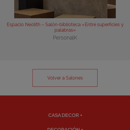
Espacio Neolith – Salón-biblioteca «Entre superficies y
palabras»
PersonalK
Volver a Salones
CASA DECOR
+
DECORACIÓN
+