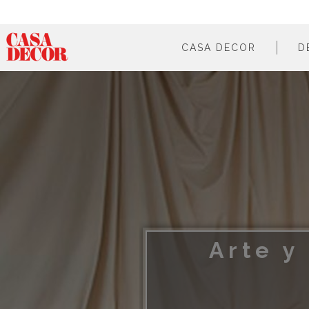
CASA DECOR
D
¿qué es?
en cifras
cómo participar
en los medios
Arte y