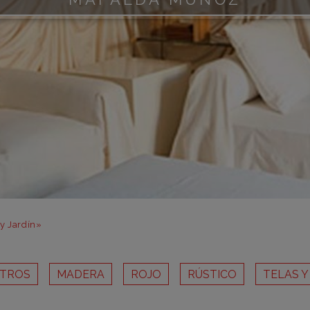
m
m
m
m
m
bar
otr
 y Jardín»
UTROS
MADERA
ROJO
RÚSTICO
TELAS Y