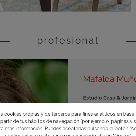
profesional
Mafalda Muñ
Estudio Casa & Jardí
Padilla, 19, 21, 32 
s cookies propias y de terceros para fines analíticos en base a
915 767 604
partir de tus hábitos de navegación (por ejemplo, páginas visi
mafaldamunoz@casa
a más información. Puedes aceptarlas pulsando el botón "Ac
www.casayjardin.es
configurarlas o rechazar su uso haciendo clic en "Ajustes"