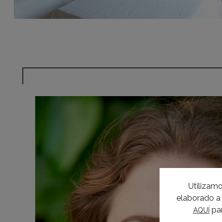
Utilizamo
elaborado a 
par
AQUÍ