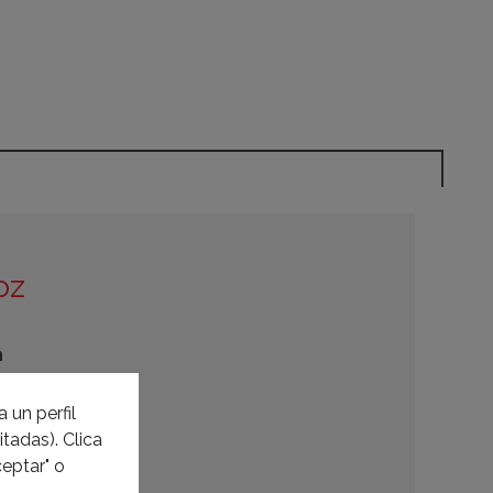
oz
n
28010 Madrid
 un perfil
tadas). Clica
yjardin.es
eptar" o