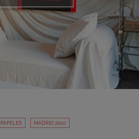
adrid 2016
adrid 2015
adrid 2014
adrid 2013
adrid 2012
celona 2012
as ediciones
 PAPELES
MADRID 2010