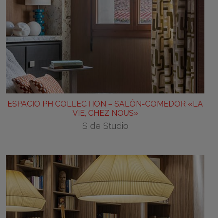
ESPACIO PH COLLECTION – SALÓN-COMEDOR «LA
VIE, CHEZ NOUS»
S de Studio