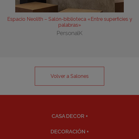
Espacio Neolith – Salón-biblioteca «Entre superficies y
palabras»
PersonalK
Volver a Salones
CASA DECOR
+
DECORACIÓN
+