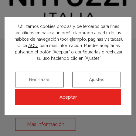
Utilizamos cookies propias y de terceros para fines
analíticos en base a un perfil elaborado a partir de tus
hábitos de navegación (por ejemplo, páginas visitadas).
Clica
AQUÍ
para más información. Puedes aceptarlas
pulsando el botón "Aceptar" o configurarlas o rechazar
NATUZZI ITALIA
su uso haciendo clic en "Ajustes"
C/ Zurbarán 18, 1º, 28010, Madrid
Rechazar
Ajustes
917 460 703
mgandara@natuzzi.com
Aceptar
www.natuzzi.com
Más información