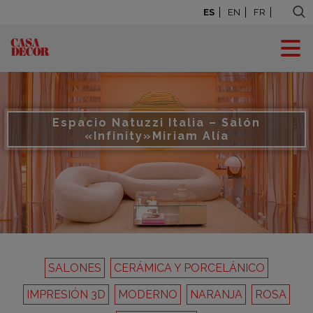
ES
EN
FR
Espacio Natuzzi Italia – Salón
«Infinity»
Miriam Alía
SALONES
CERÁMICA Y PORCELÁNICO
IMPRESIÓN 3D
MODERNO
NARANJA
ROSA