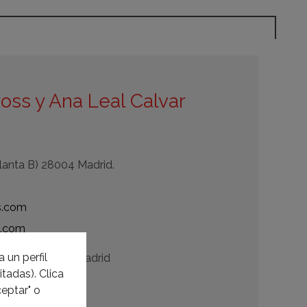
oss y Ana Leal Calvar
planta B) 28004 Madrid.
s.com
s.com
 un perfil
28232 La Rozas, Madrid
tadas). Clica
eptar" o
as.com