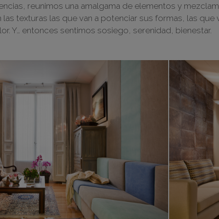
dencias, reunimos una amalgama de elementos y mezclamos
 Son las texturas las que van a potenciar sus formas, las q
lor. Y… entonces sentimos sosiego, serenidad, bienestar.