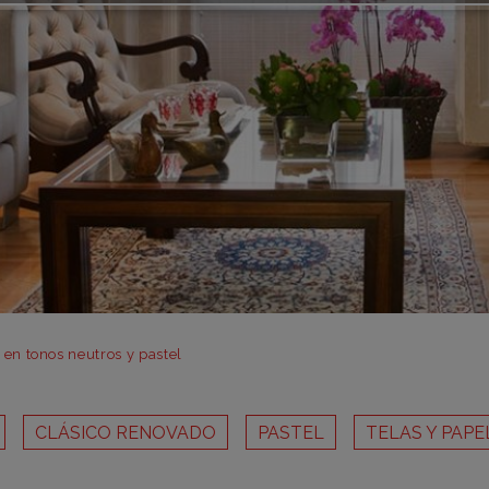
m
m
m
m
m
bar
otr
s en tonos neutros y pastel
CLÁSICO RENOVADO
PASTEL
TELAS Y PAPE