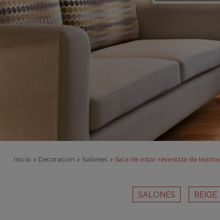
Inicio
>
Decoración
>
Salones
>
Sala de estar revestida de tejido
SALONES
BEIGE