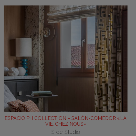
ESPACIO PH COLLECTION – SALÓN-COMEDOR «LA
VIE, CHEZ NOUS»
S de Studio