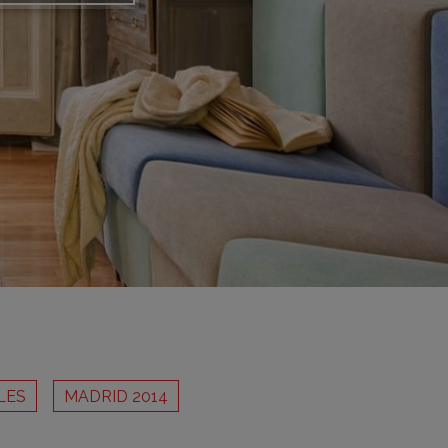
adrid 2016
adrid 2015
adrid 2014
adrid 2013
adrid 2012
celona 2012
as ediciones
LES
MADRID 2014