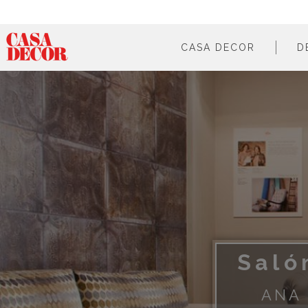
CASA DECOR
D
¿qué es?
en cifras
cómo participar
en los medios
Saló
ANA