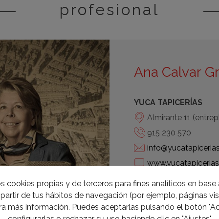
profesional
Ana Calvar Gr
YUCA TAPICERÍAS
Almirante 11 (entre
915 230 570
info@yucatapiceria
www.yucatapiceria
s cookies propias y de terceros para fines analíticos en base a
Turín 6, Európolis 
partir de tus hábitos de navegación (por ejemplo, páginas visi
916 370 579
a más información. Puedes aceptarlas pulsando el botón "Ac
deco@yucatapiceri
configurarlas o rechazar su uso haciendo clic en "Ajustes"