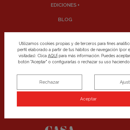
EDICIONES
+
BLOG
Utilizamos cookies propias y de terceros para fines analíti
perfil elaborado a partir de tus hábitos de navegación (por
visitadas). Clica
AQUÍ
para más información. Puedes aceptar
SÍGUENOS EN REDES SOCIALES
botón "Aceptar" o configurarlas o rechazar su uso haciendo c
Rechazar
Ajus
RECIBE NUESTRAS NOVEDADES
Aceptar
SUSCRIBIRME