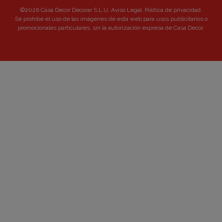
©2026 Casa Decor Decorar S.L.U.
Aviso Legal
.
Política de privacidad
.
Se prohibe el uso de las imágenes de esta web para usos publicitarios o
promocionales particulares, sin la autorización expresa de Casa Decor.