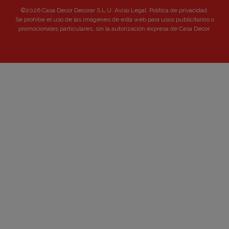
©2026 Casa Decor Decorar S.L.U.
Aviso Legal
.
Política de privacidad
.
Se prohibe el uso de las imágenes de esta web para usos publicitarios o
promocionales particulares, sin la autorización expresa de Casa Decor.