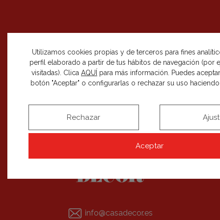
SÍGUENOS EN REDES SOCIALES
Utilizamos cookies propias y de terceros para fines analíti
perfil elaborado a partir de tus hábitos de navegación (por
visitadas). Clica
AQUÍ
para más información. Puedes aceptar
botón "Aceptar" o configurarlas o rechazar su uso haciendo c
RECIBE NUESTRAS NOVEDADES
SUSCRIBIRME
Rechazar
Ajus
Aceptar
info@casadecor.es