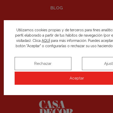
BLOG
Utilizamos cookies propias y de terceros para fines analíti
perfil elaborado a partir de tus hábitos de navegación (por
visitadas). Clica
AQUÍ
para más información. Puedes aceptar
SÍGUENOS EN REDES SOCIALES
botón "Aceptar" o configurarlas o rechazar su uso haciendo c
Rechazar
Ajus
RECIBE NUESTRAS NOVEDADES
Aceptar
SUSCRIBIRME