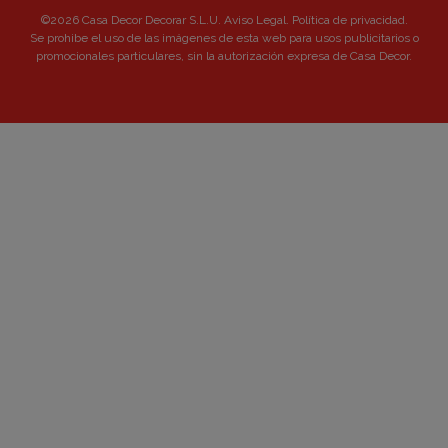
©2026 Casa Decor Decorar S.L.U.
Aviso Legal
.
Política de privacidad
.
Se prohibe el uso de las imágenes de esta web para usos publicitarios o
promocionales particulares, sin la autorización expresa de Casa Decor.