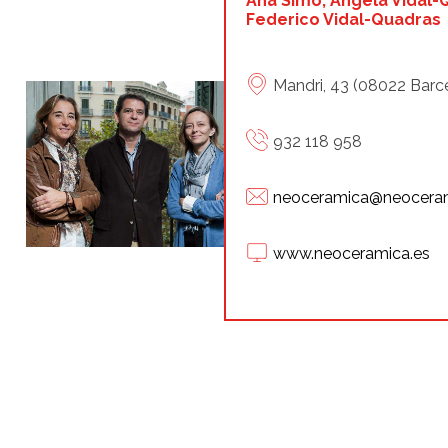
Ana Simó, Angela Vidal-
Federico Vidal-Quadras
Mandri, 43 (08022 Barc
932 118 958
neoceramica@neoceram
www.neoceramica.es