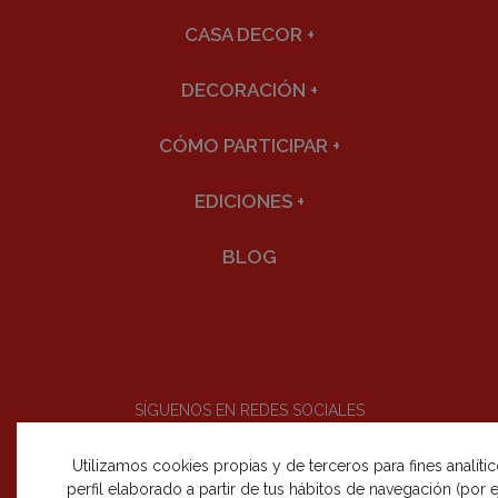
CASA DECOR
+
DECORACIÓN
+
CÓMO PARTICIPAR
+
EDICIONES
+
BLOG
SÍGUENOS EN REDES SOCIALES
Utilizamos cookies propias y de terceros para fines analíti
perfil elaborado a partir de tus hábitos de navegación (por