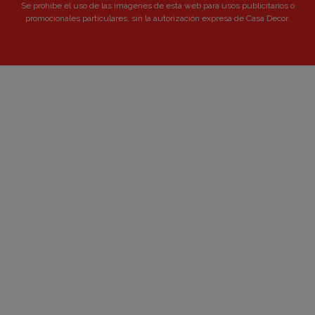
Se prohibe el uso de las imágenes de esta web para usos publicitarios o
promocionales particulares, sin la autorización expresa de Casa Decor.