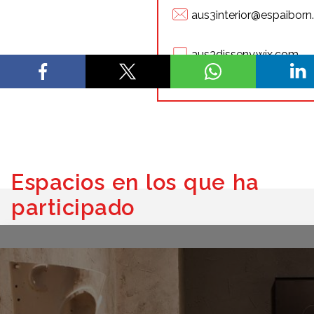
aus3interior@espaibor
aus3disseny.wix.com
Espacios en los que ha
participado