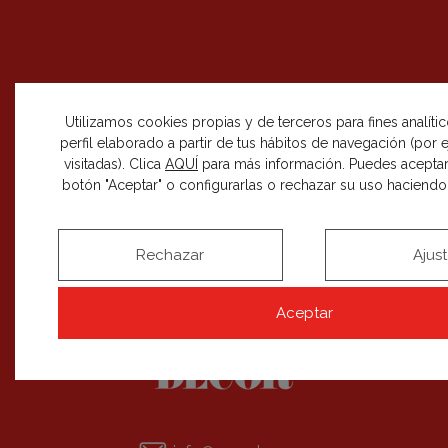
SÍGUENOS EN REDES SOCIALES
Utilizamos cookies propias y de terceros para fines analíti
perfil elaborado a partir de tus hábitos de navegación (por
visitadas). Clica
AQUÍ
para más información. Puedes aceptar
botón "Aceptar" o configurarlas o rechazar su uso haciendo c
RECIBE NUESTRAS NOVEDADES
SUSCRIBIRME
Rechazar
Ajus
Aceptar