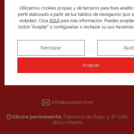
Utilizamos cookies propias y de terceros para fines analíti
perfil elaborado a partir de tus hábitos de navegación (por
visitadas). Clica
AQUÍ
para más información. Puedes aceptar
botón "Aceptar" o configurarlas o rechazar su uso haciendo c
RECIBE NUESTRAS NOVEDADES
SUSCRIBIRME
Rechazar
Ajus
Aceptar
info@casadecor.es
Oficina permanente:
Francisco de Rojas 9, 6º izda.
28010 Madrid