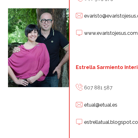
evaristo@evaristojesus
www.evaristojesus.com
Estrella Sarmiento Interi
607 881 587
etual@etual.es
estrellatual.blogspot.c