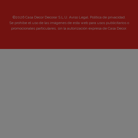
©2026 Casa Decor Decorar S.L.U.
Aviso Legal
.
Política de privacidad
.
Se prohibe el uso de las imágenes de esta web para usos publicitarios o
promocionales particulares, sin la autorización expresa de Casa Decor.