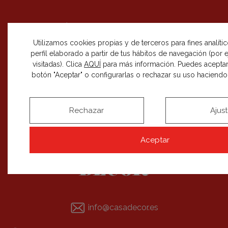
SÍGUENOS EN REDES SOCIALES
Utilizamos cookies propias y de terceros para fines analíti
perfil elaborado a partir de tus hábitos de navegación (por
visitadas). Clica
AQUÍ
para más información. Puedes aceptar
botón "Aceptar" o configurarlas o rechazar su uso haciendo c
RECIBE NUESTRAS NOVEDADES
SUSCRIBIRME
Rechazar
Ajus
Aceptar
info@casadecor.es