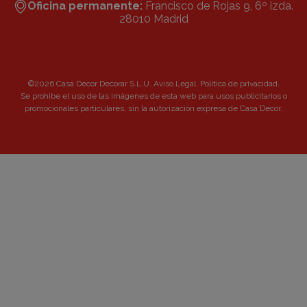
Oficina permanente:
Francisco de Rojas 9, 6º izda.
28010 Madrid
©2026 Casa Decor Decorar S.L.U.
Aviso Legal
.
Política de privacidad
.
Se prohibe el uso de las imágenes de esta web para usos publicitarios o
promocionales particulares, sin la autorización expresa de Casa Decor.