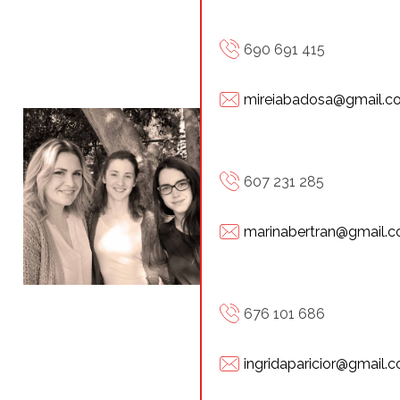
690 691 415
mireiabadosa@gmail.c
607 231 285
marinabertran@gmail.
676 101 686
ingridaparicior@gmail.