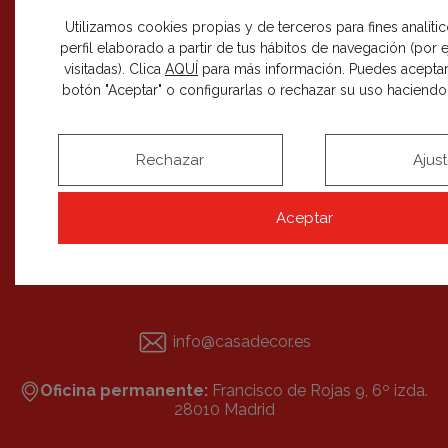
Utilizamos cookies propias y de terceros para fines analíti
perfil elaborado a partir de tus hábitos de navegación (por
visitadas). Clica
AQUÍ
para más información. Puedes aceptar
botón "Aceptar" o configurarlas o rechazar su uso haciendo c
RECIBE NUESTRAS NOVEDADES
SUSCRIBIRME
Rechazar
Ajus
Aceptar
info@casadecor.es
Oficina permanente:
Francisco de Rojas 9, 6º izda.
28010 Madrid