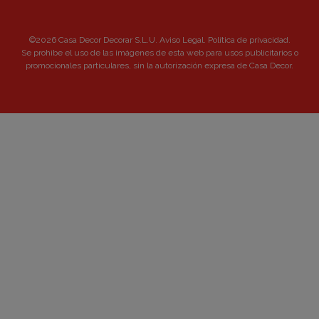
©2026 Casa Decor Decorar S.L.U.
Aviso Legal
.
Política de privacidad
.
Se prohibe el uso de las imágenes de esta web para usos publicitarios o
promocionales particulares, sin la autorización expresa de Casa Decor.