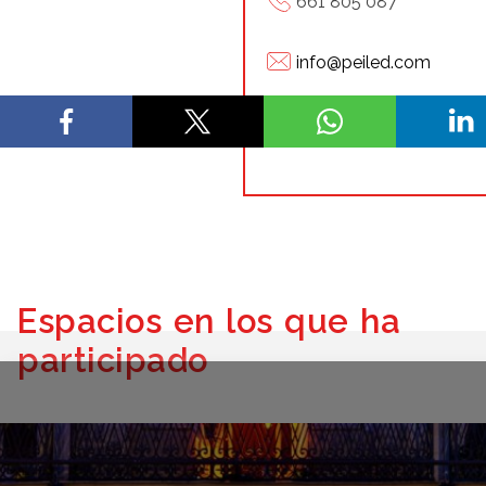
661 805 087
info@peiled.com
www.peiled.com
Espacios en los que ha
participado