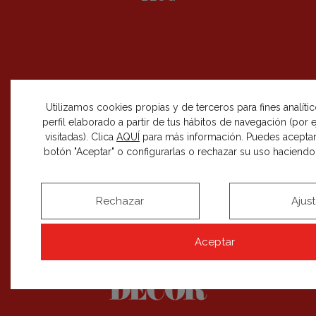
SÍGUENOS EN REDES SOCIALES
Utilizamos cookies propias y de terceros para fines analíti
perfil elaborado a partir de tus hábitos de navegación (por
visitadas). Clica
AQUÍ
para más información. Puedes aceptar
botón "Aceptar" o configurarlas o rechazar su uso haciendo c
RECIBE NUESTRAS NOVEDADES
SUSCRIBIRME
Rechazar
Ajus
Aceptar